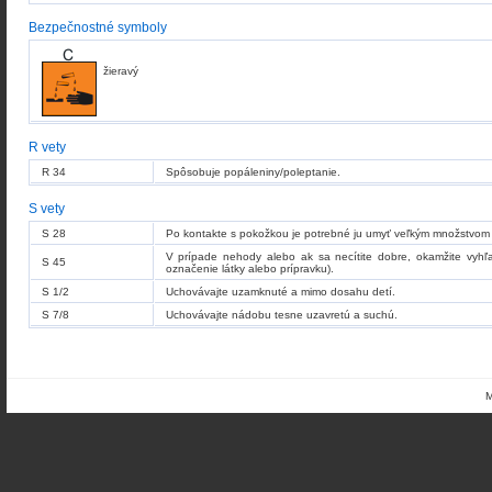
Bezpečnostné symboly
žieravý
R vety
R 34
Spôsobuje popáleniny/poleptanie.
S vety
S 28
Po kontakte s pokožkou je potrebné ju umyť veľkým množstvom .
V prípade nehody alebo ak sa necítite dobre, okamžite vyhľ
S 45
označenie látky alebo prípravku).
S 1/2
Uchovávajte uzamknuté a mimo dosahu detí.
S 7/8
Uchovávajte nádobu tesne uzavretú a suchú.
M