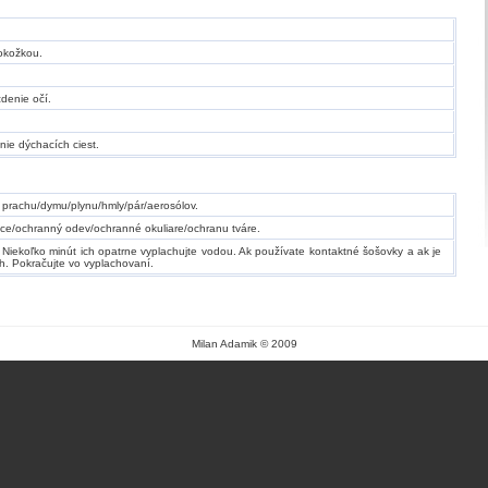
pokožkou.
denie očí.
ie dýchacích ciest.
prachu/dymu/plynu/hmly/pár/aerosólov.
ce/ochranný odev/ochranné okuliare/ochranu tváre.
ekoľko minút ich opatrne vyplachujte vodou. Ak používate kontaktné šošovky a ak je
h. Pokračujte vo vyplachovaní.
Milan Adamik © 2009