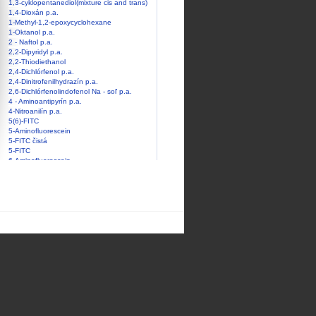
1,3-cyklopentanediol(mixture cis and trans)
1,4-Dioxán p.a.
1-Methyl-1,2-epoxycyclohexane
1-Oktanol p.a.
2 - Naftol p.a.
2,2-Dipyridyl p.a.
2,2-Thiodiethanol
2,4-Dichlórfenol p.a.
2,4-Dinitrofenilhydrazín p.a.
2,6-Dichlórfenolindofenol Na - soľ p.a.
4 - Aminoantipyrín p.a.
4-Nitroanilín p.a.
5(6)-FITC
5-Aminofluorescein
5-FITC čistá
5-FITC
6-Aminofluorescein
8-Hydroxychinolín p.a.
8-Hydroxychinolín p.a.
Acetaldehyd p.a.
Acetátový tl. roztok pH 5,5 p.a.
Acetón tech.
Acetón p.a.
Acetón čistý
Acetón extra čistý
Acetonitril p.a.
AJATÍN PLUS 10% roztok
Aktívne uhlie granulované
Aktívne uhlie práškové p.a.
Alizarínová červeň S p.a.
Alizarínová žltá GG - sodná soľ p.a.
Alizarínová žltá R p.a.