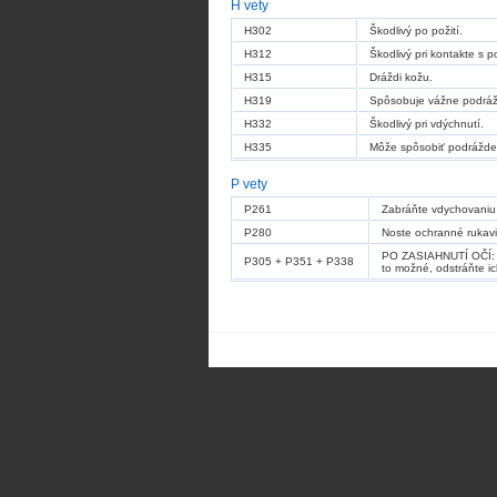
H vety
H302
Škodlivý po požití.
H312
Škodlivý pri kontakte s 
H315
Dráždi kožu.
H319
Spôsobuje vážne podráž
H332
Škodlivý pri vdýchnutí.
H335
Môže spôsobiť podrážden
P vety
P261
Zabráňte vdychovaniu 
P280
Noste ochranné rukavi
PO ZASIAHNUTÍ OČÍ: Ni
P305 + P351 + P338
to možné, odstráňte ic