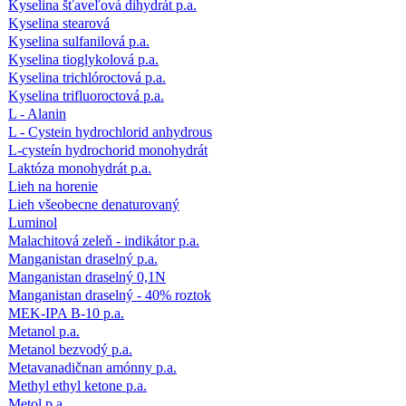
Kyselina šťaveľová dihydrát p.a.
Kyselina stearová
Kyselina sulfanilová p.a.
Kyselina tioglykolová p.a.
Kyselina trichlóroctová p.a.
Kyselina trifluoroctová p.a.
L - Alanin
L - Cystein hydrochlorid anhydrous
L-cysteín hydrochorid monohydrát
Laktóza monohydrát p.a.
Lieh na horenie
Lieh všeobecne denaturovaný
Luminol
Malachitová zeleň - indikátor p.a.
Manganistan draselný p.a.
Manganistan draselný 0,1N
Manganistan draselný - 40% roztok
MEK-IPA B-10 p.a.
Metanol p.a.
Metanol bezvodý p.a.
Metavanadičnan amónny p.a.
Methyl ethyl ketone p.a.
Metol p.a.