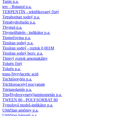
Tanín p.a.
terc - Butanol p.a.
TERPENTÍN - rektifikovaný čistý
Tetraboritan sodný p.a.
Tetrahydrofurán p.a.
Thymol p.a.
Thymolftaleín - indikátor p.a.
Tiomočovina p.a.
Tiosíran sodný p.a.
Tiosíran sodný - roztok 0,001M
Tiosíran sodný bezv. p.a.
Tlmivý roztok amoniakálny
Toluén čistý
Toluén p.a.
trans-Styrylacetic acid
Trichlóretylén p.a.
Trichloroacetyl isocyanate
Trietanolamín p.a.
Tris(Hydroxymetyl)aminometán p.a.
TWEEN 80 - POLYSORBAT 80
Tymolová modrá-indikátor p.a.
Uhličitan amónny p.a.
Uhličitan bárnatý p.a.