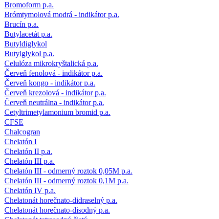
Bromoform p.a.
Brómtymolová modrá - indikátor p.a.
Brucín p.a.
Butylacetát p.a.
Butyldiglykol
Butylglykol p.a.
Celulóza mikrokryštalická p.a.
Červeň fenolová - indikátor p.a.
Červeň kongo - indikátor p.a.
Červeň krezolová - indikátor p.a.
Červeň neutrálna - indikátor p.a.
Cetyltrimetylamonium bromid p.a.
CFSE
Chalcogran
Chelatón I
Chelatón II p.a.
Chelatón III p.a.
Chelatón III - odmerný roztok 0,05M p.a.
Chelatón III - odmerný roztok 0,1M p.a.
Chelatón IV p.a.
Chelatonát horečnato-didraselný p.a.
Chelatonát horečnato-disodný p.a.