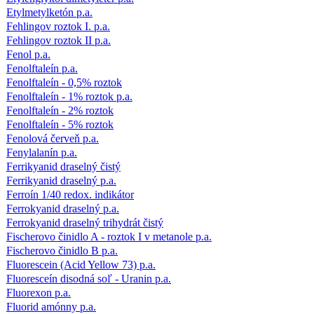
Etylmetylketón p.a.
Fehlingov roztok I. p.a.
Fehlingov roztok II p.a.
Fenol p.a.
Fenolftaleín p.a.
Fenolftaleín - 0,5% roztok
Fenolftaleín - 1% roztok p.a.
Fenolftaleín - 2% roztok
Fenolftaleín - 5% roztok
Fenolová červeň p.a.
Fenylalanín p.a.
Ferrikyanid draselný čistý
Ferrikyanid draselný p.a.
Ferroín 1/40 redox. indikátor
Ferrokyanid draselný p.a.
Ferrokyanid draselný trihydrát čistý
Fischerovo činidlo A - roztok I v metanole p.a.
Fischerovo činidlo B p.a.
Fluorescein (Acid Yellow 73) p.a.
Fluoresceín disodná soľ - Uranin p.a.
Fluorexon p.a.
Fluorid amónny p.a.