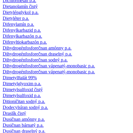
Dichlórmetán p.a.
Dietanolamín čistý
Dietylénglykol p.a.
Dietyléter p.a.
Difenylamín p.a.
Difenylkarbazid p.a.
Difenylkarbazón p.a.
Difenyltiokarbazón p.a.
Dihydrogénfosforečnan amónny p.a.
Dihydrogénfosforečnan draselný p.a.
Dihydrogénfosforečnan sodný p.a.
Dihydrogénfosforečnan vápenatý-monobasic p.a.
Dihydrogénfosforečnan vápenatý-monobasic p.a.
Dimetylftalát 99%
Dimetylglyoxim p.a.
Dimetylsulfoxid čistý
Dimetylsulfoxid p.a.
Ditioničitan sodný p.a.
Dodecylsíran sodný p.a.
Draslík čistý
Dusičnan amónny p.a.
Dusičnan bárnatý p.a.
Dusičnan draselný p.a.