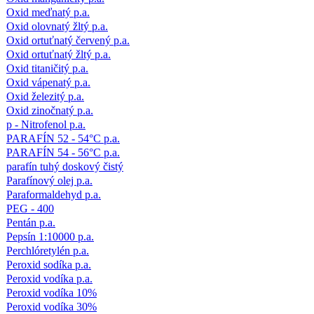
Oxid meďnatý p.a.
Oxid olovnatý žltý p.a.
Oxid ortuťnatý červený p.a.
Oxid ortuťnatý žltý p.a.
Oxid titaničitý p.a.
Oxid vápenatý p.a.
Oxid železitý p.a.
Oxid zinočnatý p.a.
p - Nitrofenol p.a.
PARAFÍN 52 - 54°C p.a.
PARAFÍN 54 - 56°C p.a.
parafín tuhý doskový čistý
Parafínový olej p.a.
Paraformaldehyd p.a.
PEG - 400
Pentán p.a.
Pepsín 1:10000 p.a.
Perchlóretylén p.a.
Peroxid sodíka p.a.
Peroxid vodíka p.a.
Peroxid vodíka 10%
Peroxid vodíka 30%