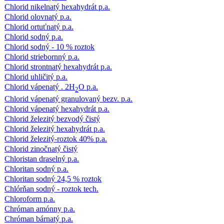
Chlorid nikelnatý hexahydrát p.a.
Chlorid olovnatý p.a.
Chlorid ortuťnatý p.a.
Chlorid sodný p.a.
Chlorid sodný - 10 % roztok
Chlorid striebornný p.a.
Chlorid strontnatý hexahydrát p.a.
Chlorid uhličitý p.a.
Chlorid vápenatý . 2H
O p.a.
2
Chlorid vápenatý granulovaný bezv. p.a.
Chlorid vápenatý hexahydrát p.a.
Chlorid železitý bezvodý čistý
Chlorid železitý hexahydrát p.a.
Chlorid železitý-roztok 40% p.a.
Chlorid zinočnatý čistý
Chloristan draselný p.a.
Chloritan sodný p.a.
Chloritan sodný 24,5 % roztok
Chlórňan sodný - roztok tech.
Chloroform p.a.
Chróman amónny p.a.
Chróman bárnatý p.a.