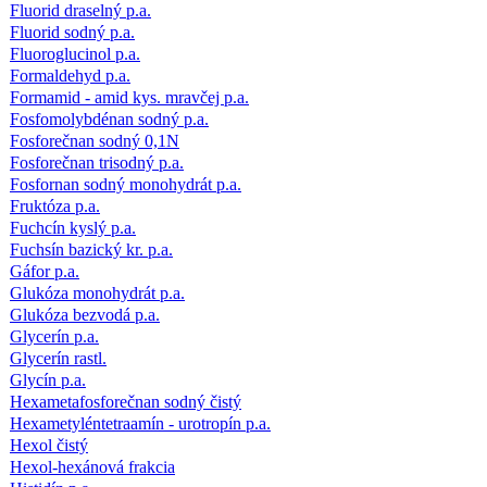
Fluorid draselný p.a.
Fluorid sodný p.a.
Fluoroglucinol p.a.
Formaldehyd p.a.
Formamid - amid kys. mravčej p.a.
Fosfomolybdénan sodný p.a.
Fosforečnan sodný 0,1N
Fosforečnan trisodný p.a.
Fosfornan sodný monohydrát p.a.
Fruktóza p.a.
Fuchcín kyslý p.a.
Fuchsín bazický kr. p.a.
Gáfor p.a.
Glukóza monohydrát p.a.
Glukóza bezvodá p.a.
Glycerín p.a.
Glycerín rastl.
Glycín p.a.
Hexametafosforečnan sodný čistý
Hexametyléntetraamín - urotropín p.a.
Hexol čistý
Hexol-hexánová frakcia