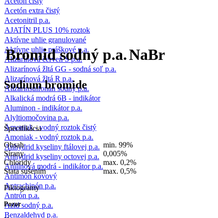
Acetón čistý
Acetón extra čistý
Acetonitril p.a.
AJATÍN PLUS 10% roztok
Aktívne uhlie granulované
Aktívne uhlie práškové p.a.
Bromid sodný p.a.
NaBr
Alizarínová červeň S p.a.
Alizarínová žltá GG - sodná soľ p.a.
Alizarínová žltá R p.a.
Sodium bromide
Alizarínsulfonan sodný p.a.
Alkalická modrá 6B - indikátor
Aluminon - indikátor p.a.
Alyltiomočovina p.a.
Amoniak - vodný roztok čistý
Špecifikácia
Amoniak - vodný roztok p.a.
Obsah
min. 99%
Anhydrid kyseliny ftálovej p.a.
Sírany
0,005%
Anhydrid kyseliny octovej p.a.
Chloridy
max. 0,2%
Anilínová modrá - indikátor p.a.
Stata sušením
max. 0,5%
Antimón kovový
Antrachinón p.a.
Piktogramy
Antrón p.a.
Pozor
Azid sodný p.a.
Benzaldehyd p.a.