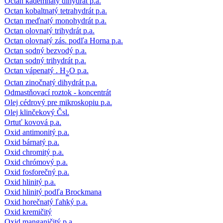
Octan kademnatý dihydrát p.a.
Octan kobaltnatý tetrahydrát p.a.
Octan meďnatý monohydrát p.a.
Octan olovnatý trihydrát p.a.
Octan olovnatý zás. podľa Horna p.a.
Octan sodný bezvodý p.a.
Octan sodný trihydrát p.a.
Octan vápenatý . H
O p.a.
2
Octan zinočnatý dihydrát p.a.
Odmastňovací roztok - koncentrát
Olej cédrový pre mikroskopiu p.a.
Olej klinčekový Čsl.
Ortuť kovová p.a.
Oxid antimonitý p.a.
Oxid bárnatý p.a.
Oxid chromitý p.a.
Oxid chrómový p.a.
Oxid fosforečný p.a.
Oxid hlinitý p.a.
Oxid hlinitý podľa Brockmana
Oxid horečnatý ľahký p.a.
Oxid kremičitý
Oxid manganičitý p.a.