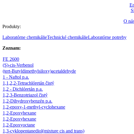
En
S
O ná
Produkty:
Laboratórne chemikálie
Technické chemikálie
Laboratórne potreby
Zoznam:
FE 2600
(S)-cis-Verbenol
(tert-Butyldimethylsiloxy)acetaldehyde
1 - Naftol p.a.
1,1,2,2-Tetrachlóretán čistý
1,2 - Dichlóretán p.a.
1,2,3-Benzotriazol čistý
1,2-Dihydroxybenzén p.a.
1,2-epoxy-1-methyl-cyclohexane
1,2-Epoxyhexane
1,2-Epoxyhexane
1,2-Epoxyoctane
1,3-cyklopentanediol(mixture cis and trans)