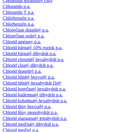
Chelatonát tetrasodný čistý
Chloramín p.a.
Chloramín T p.a.
Chlórbenzén p.a.
Chlorbenzén p.a.
Chlorečnan draselný p.a.
Chlorečnan sodný p.a.
Chlorid amónny p.a.
Chlorid bárnatý 10% roztok p.a.
Chlorid bárnatý dihydrát p.a.
Chlorid chromitý hexahydrát p.a.
Chlorid cínatý dihydrát p.a.
Chlorid draselný p.a.
Chlorid hlinitý bezvodý p.a.
Chlorid hlinitý hexahydrát čistý
Chlorid horečnatý hexahydrát p.a.
Chlorid kademnatý dihydrát p.a.
Chlorid kobaltnatý hexahydrát p.a.
Chlorid lítny bezvodý p.a.
Chlorid lítny monohydrát p.a.
Chlorid manganatý tetrahydrát p.a.
Chlorid meďnatý dihydrát p.a.
Chlorid meďný p.a.