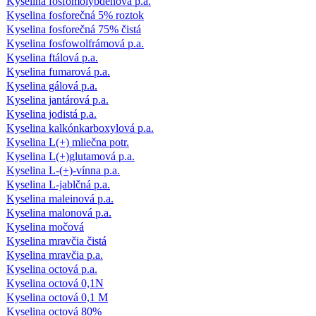
Kyselina fosfomolybdénová p.a.
Kyselina fosforečná 5% roztok
Kyselina fosforečná 75% čistá
Kyselina fosfowolfrámová p.a.
Kyselina ftálová p.a.
Kyselina fumarová p.a.
Kyselina gálová p.a.
Kyselina jantárová p.a.
Kyselina jodistá p.a.
Kyselina kalkónkarboxylová p.a.
Kyselina L(+) mliečna potr.
Kyselina L(+)glutamová p.a.
Kyselina L-(+)-vínna p.a.
Kyselina L-jablčná p.a.
Kyselina maleinová p.a.
Kyselina malonová p.a.
Kyselina močová
Kyselina mravčia čistá
Kyselina mravčia p.a.
Kyselina octová p.a.
Kyselina octová 0,1N
Kyselina octová 0,1 M
Kyselina octová 80%