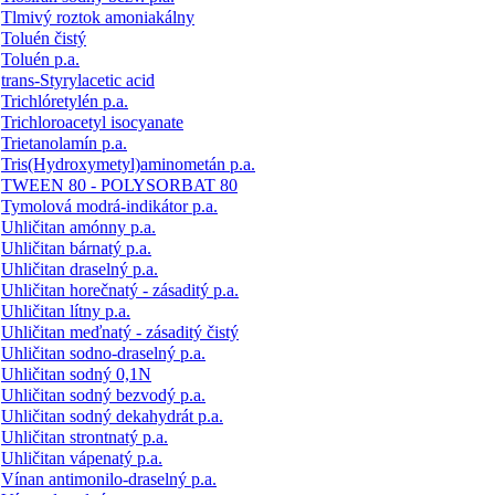
Tlmivý roztok amoniakálny
Toluén čistý
Toluén p.a.
trans-Styrylacetic acid
Trichlóretylén p.a.
Trichloroacetyl isocyanate
Trietanolamín p.a.
Tris(Hydroxymetyl)aminometán p.a.
TWEEN 80 - POLYSORBAT 80
Tymolová modrá-indikátor p.a.
Uhličitan amónny p.a.
Uhličitan bárnatý p.a.
Uhličitan draselný p.a.
Uhličitan horečnatý - zásaditý p.a.
Uhličitan lítny p.a.
Uhličitan meďnatý - zásaditý čistý
Uhličitan sodno-draselný p.a.
Uhličitan sodný 0,1N
Uhličitan sodný bezvodý p.a.
Uhličitan sodný dekahydrát p.a.
Uhličitan strontnatý p.a.
Uhličitan vápenatý p.a.
Vínan antimonilo-draselný p.a.