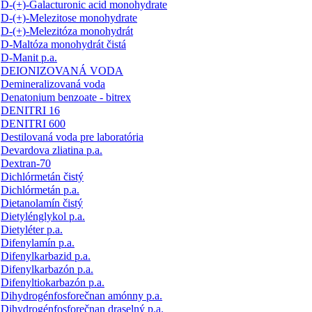
D-(+)-Galacturonic acid monohydrate
D-(+)-Melezitose monohydrate
D-(+)-Melezitóza monohydrát
D-Maltóza monohydrát čistá
D-Manit p.a.
DEIONIZOVANÁ VODA
Demineralizovaná voda
Denatonium benzoate - bitrex
DENITRI 16
DENITRI 600
Destilovaná voda pre laboratória
Devardova zliatina p.a.
Dextran-70
Dichlórmetán čistý
Dichlórmetán p.a.
Dietanolamín čistý
Dietylénglykol p.a.
Dietyléter p.a.
Difenylamín p.a.
Difenylkarbazid p.a.
Difenylkarbazón p.a.
Difenyltiokarbazón p.a.
Dihydrogénfosforečnan amónny p.a.
Dihydrogénfosforečnan draselný p.a.