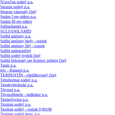
Šťaveľan sodný p.a.
Stearan sodný p.a.
Stearan vápenatý čistý
Sudan I pre mikro p.a.
Sudan III pre mikro
Sulfanilamid p.a.
SULFANILAMID
Sulfid amónny p.a.
Sulfid amónny biely - roztok
Sulfid amónny žltý - roztok
Sulfid antimoničný
Sulfid sodný hydrát čistý
Sulfid železnatý pre Kippov prístroj čistý
Tanín p.a.
terc - Butanol p.a.
TERPENTÍN - rektifikovaný čistý
Tetraboritan sodný p.a.
Tetrahydrofurán p.a.
Thymol p.a.
Thymolftaleín - indikátor p.a.
Tiomočovina p.a.
Tiosíran sodný p.a.
Tiosíran sodný - roztok 0,001M
Tiosíran sodný bezv. p.a.