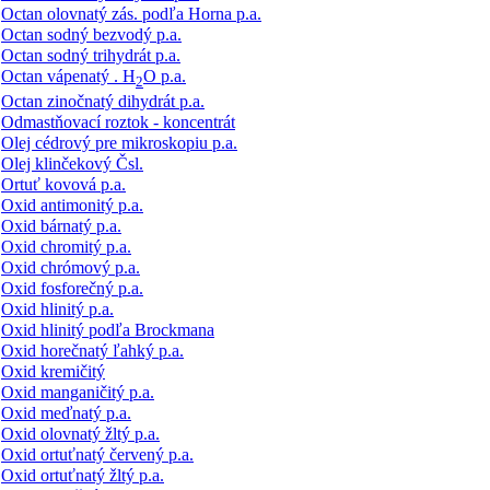
Octan olovnatý zás. podľa Horna p.a.
Octan sodný bezvodý p.a.
Octan sodný trihydrát p.a.
Octan vápenatý . H
O p.a.
2
Octan zinočnatý dihydrát p.a.
Odmastňovací roztok - koncentrát
Olej cédrový pre mikroskopiu p.a.
Olej klinčekový Čsl.
Ortuť kovová p.a.
Oxid antimonitý p.a.
Oxid bárnatý p.a.
Oxid chromitý p.a.
Oxid chrómový p.a.
Oxid fosforečný p.a.
Oxid hlinitý p.a.
Oxid hlinitý podľa Brockmana
Oxid horečnatý ľahký p.a.
Oxid kremičitý
Oxid manganičitý p.a.
Oxid meďnatý p.a.
Oxid olovnatý žltý p.a.
Oxid ortuťnatý červený p.a.
Oxid ortuťnatý žltý p.a.