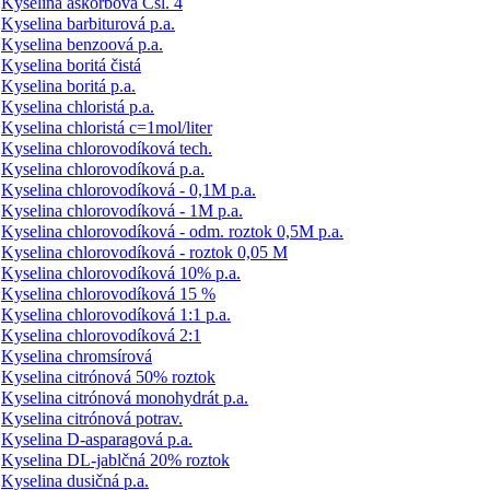
Kyselina askorbová Čsl. 4
Kyselina barbiturová p.a.
Kyselina benzoová p.a.
Kyselina boritá čistá
Kyselina boritá p.a.
Kyselina chloristá p.a.
Kyselina chloristá c=1mol/liter
Kyselina chlorovodíková tech.
Kyselina chlorovodíková p.a.
Kyselina chlorovodíková - 0,1M p.a.
Kyselina chlorovodíková - 1M p.a.
Kyselina chlorovodíková - odm. roztok 0,5M p.a.
Kyselina chlorovodíková - roztok 0,05 M
Kyselina chlorovodíková 10% p.a.
Kyselina chlorovodíková 15 %
Kyselina chlorovodíková 1:1 p.a.
Kyselina chlorovodíková 2:1
Kyselina chromsírová
Kyselina citrónová 50% roztok
Kyselina citrónová monohydrát p.a.
Kyselina citrónová potrav.
Kyselina D-asparagová p.a.
Kyselina DL-jablčná 20% roztok
Kyselina dusičná p.a.