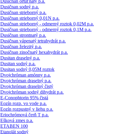
Dusičnan ortuťnatý p.a.
Dusičnan sodný p.a.
Dusičnan strieborný p.a.
Dusičnan strieborný 0,01N p.a.
Dusičnan strieborný - odmerný roztok 0,02M p.a.
Dusičnan strieborný - odmerný roztok 0,1M p.a.
Dusičnan strontnatý p.a.
Dusičnan vápenatý tetrahydrát p.a.
Dusičnan železitý p.a.
Dusičnan zinočnatý hexahydrát p.a.
Dusitan draselný p.a.
Dusitan sodný p.a.
Dusitan sodný 0,05M roztok
Dvojchróman amónny p.a.
Dvojchróman draselný p.a.
Dvojchróman draselný čistý
Dvojchróman sodný dihydrát p.a.
E-Conophtorin 95% čistá
Eozín rozp. vo vode p.a.
Eozín rozpustný v liehu p.a.
Eriochrómová čerň T p.a.
Ešková zmes p.a.
ETABEN 100
Etanolát sodný