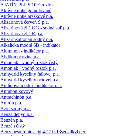
AJATÍN PLUS 10% roztok
Aktívne uhlie granulované
Aktívne uhlie práškové p.a.
Alizarínová červeň S p.a.
Alizarínová žltá GG - sodná soľ p.a.
Alizarínová žltá R p.a.
Alizarínsulfonan sodný p.a.
Alkalická modrá 6B - indikátor
Aluminon - indikátor p.a.
Alyltiomočovina p.a.
Amoniak - vodný roztok čistý
Amoniak - vodný roztok p.a.
Anhydrid kyseliny ftálovej p.a.
Anhydrid kyseliny octovej p.a.
Anilínová modrá - indikátor p.a.
Antimón kovový
Antrachinón p.a.
Antrón p.a.
Azid sodný p.a.
Benzaldehyd p.a.
Benzén p.a.
Benzén čistý
Benzenesulfonic acid,4-C10-13sec-alkyl der.