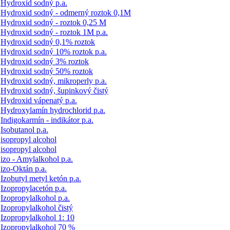
Hydroxid sodný p.a.
Hydroxid sodný - odmerný roztok 0,1M
Hydroxid sodný - roztok 0,25 M
Hydroxid sodný - roztok 1M p.a.
Hydroxid sodný 0,1% roztok
Hydroxid sodný 10% roztok p.a.
Hydroxid sodný 3% roztok
Hydroxid sodný 50% roztok
Hydroxid sodný, mikroperly p.a.
Hydroxid sodný, šupinkový čistý
Hydroxid vápenatý p.a.
Hydroxylamín hydrochlorid p.a.
Indigokarmín - indikátor p.a.
Isobutanol p.a.
isopropyl alcohol
isopropyl alcohol
izo - Amylalkohol p.a.
izo-Oktán p.a.
Izobutyl metyl ketón p.a.
Izopropylacetón p.a.
Izopropylalkohol p.a.
Izopropylalkohol čistý
Izopropylalkohol 1: 10
Izopropylalkohol 70 %