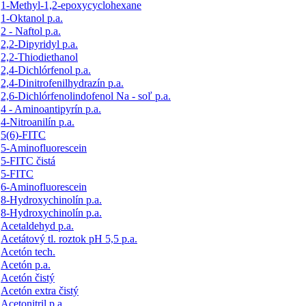
1-Methyl-1,2-epoxycyclohexane
1-Oktanol p.a.
2 - Naftol p.a.
2,2-Dipyridyl p.a.
2,2-Thiodiethanol
2,4-Dichlórfenol p.a.
2,4-Dinitrofenilhydrazín p.a.
2,6-Dichlórfenolindofenol Na - soľ p.a.
4 - Aminoantipyrín p.a.
4-Nitroanilín p.a.
5(6)-FITC
5-Aminofluorescein
5-FITC čistá
5-FITC
6-Aminofluorescein
8-Hydroxychinolín p.a.
8-Hydroxychinolín p.a.
Acetaldehyd p.a.
Acetátový tl. roztok pH 5,5 p.a.
Acetón tech.
Acetón p.a.
Acetón čistý
Acetón extra čistý
Acetonitril p.a.