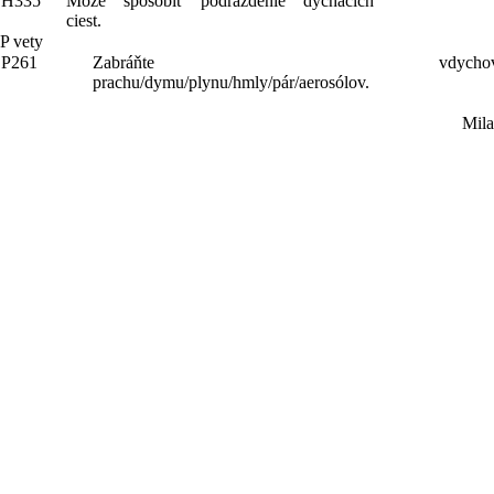
H335
Môže spôsobiť podráždenie dýchacích
ciest.
P vety
P261
Zabráňte vdychovan
prachu/dymu/plynu/hmly/pár/aerosólov.
Mil