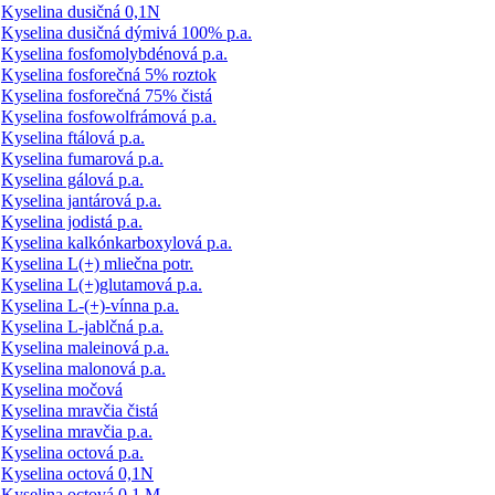
Kyselina dusičná 0,1N
Kyselina dusičná dýmivá 100% p.a.
Kyselina fosfomolybdénová p.a.
Kyselina fosforečná 5% roztok
Kyselina fosforečná 75% čistá
Kyselina fosfowolfrámová p.a.
Kyselina ftálová p.a.
Kyselina fumarová p.a.
Kyselina gálová p.a.
Kyselina jantárová p.a.
Kyselina jodistá p.a.
Kyselina kalkónkarboxylová p.a.
Kyselina L(+) mliečna potr.
Kyselina L(+)glutamová p.a.
Kyselina L-(+)-vínna p.a.
Kyselina L-jablčná p.a.
Kyselina maleinová p.a.
Kyselina malonová p.a.
Kyselina močová
Kyselina mravčia čistá
Kyselina mravčia p.a.
Kyselina octová p.a.
Kyselina octová 0,1N
Kyselina octová 0,1 M