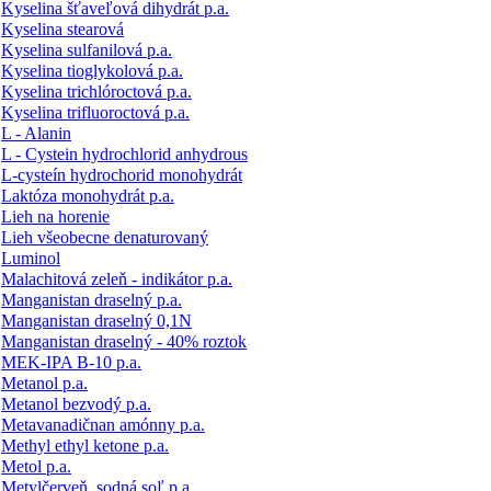
Kyselina šťaveľová dihydrát p.a.
Kyselina stearová
Kyselina sulfanilová p.a.
Kyselina tioglykolová p.a.
Kyselina trichlóroctová p.a.
Kyselina trifluoroctová p.a.
L - Alanin
L - Cystein hydrochlorid anhydrous
L-cysteín hydrochorid monohydrát
Laktóza monohydrát p.a.
Lieh na horenie
Lieh všeobecne denaturovaný
Luminol
Malachitová zeleň - indikátor p.a.
Manganistan draselný p.a.
Manganistan draselný 0,1N
Manganistan draselný - 40% roztok
MEK-IPA B-10 p.a.
Metanol p.a.
Metanol bezvodý p.a.
Metavanadičnan amónny p.a.
Methyl ethyl ketone p.a.
Metol p.a.
Metylčerveň, sodná soľ p.a.