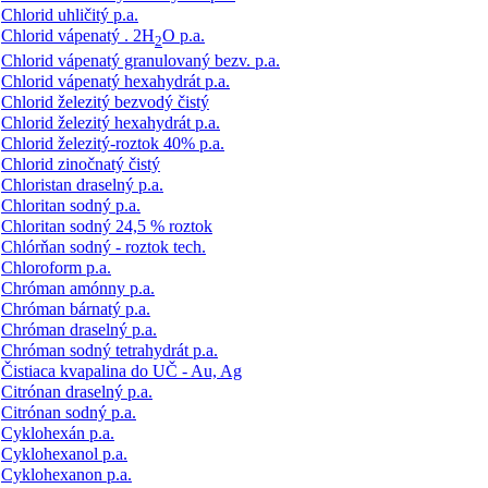
Chlorid uhličitý p.a.
Chlorid vápenatý . 2H
O p.a.
2
Chlorid vápenatý granulovaný bezv. p.a.
Chlorid vápenatý hexahydrát p.a.
Chlorid železitý bezvodý čistý
Chlorid železitý hexahydrát p.a.
Chlorid železitý-roztok 40% p.a.
Chlorid zinočnatý čistý
Chloristan draselný p.a.
Chloritan sodný p.a.
Chloritan sodný 24,5 % roztok
Chlórňan sodný - roztok tech.
Chloroform p.a.
Chróman amónny p.a.
Chróman bárnatý p.a.
Chróman draselný p.a.
Chróman sodný tetrahydrát p.a.
Čistiaca kvapalina do UČ - Au, Ag
Citrónan draselný p.a.
Citrónan sodný p.a.
Cyklohexán p.a.
Cyklohexanol p.a.
Cyklohexanon p.a.