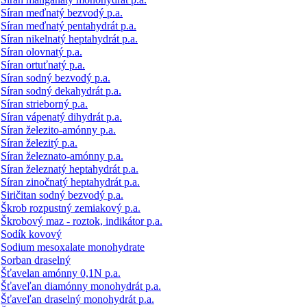
Síran meďnatý bezvodý p.a.
Síran meďnatý pentahydrát p.a.
Síran nikelnatý heptahydrát p.a.
Síran olovnatý p.a.
Síran ortuťnatý p.a.
Síran sodný bezvodý p.a.
Síran sodný dekahydrát p.a.
Síran strieborný p.a.
Síran vápenatý dihydrát p.a.
Síran železito-amónny p.a.
Síran železitý p.a.
Síran železnato-amónny p.a.
Síran železnatý heptahydrát p.a.
Síran zinočnatý heptahydrát p.a.
Siričitan sodný bezvodý p.a.
Škrob rozpustný zemiakový p.a.
Škrobový maz - roztok, indikátor p.a.
Sodík kovový
Sodium mesoxalate monohydrate
Sorban draselný
Šťavelan amónny 0,1N p.a.
Šťaveľan diamónny monohydrát p.a.
Šťaveľan draselný monohydrát p.a.