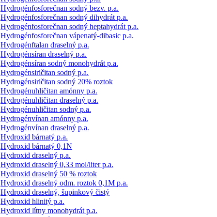
Hydrogénfosforečnan sodný bezv. p.a.
Hydrogénfosforečnan sodný dihydrát p.a.
Hydrogénfosforečnan sodný heptahydrát p.a.
Hydrogénfosforečnan vápenatý-dibasic p.a.
Hydrogénftalan draselný p.a.
Hydrogénsíran draselný p.a.
Hydrogénsíran sodný monohydrát p.a.
Hydrogénsiričitan sodný p.a.
Hydrogénsiričitan sodný 20% roztok
Hydrogénuhličitan amónny p.a.
Hydrogénuhličitan draselný p.a.
Hydrogénuhličitan sodný p.a.
Hydrogénvínan amónny p.a.
Hydrogénvínan draselný p.a.
Hydroxid bárnatý p.a.
Hydroxid bárnatý 0,1N
Hydroxid draselný p.a.
Hydroxid draselný 0,33 mol/liter p.a.
Hydroxid draselný 50 % roztok
Hydroxid draselný odm. roztok 0,1M p.a.
Hydroxid draselný, šupinkový čistý
Hydroxid hlinitý p.a.
Hydroxid lítny monohydrát p.a.