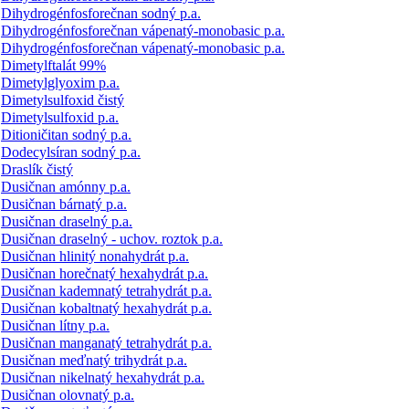
Dihydrogénfosforečnan sodný p.a.
Dihydrogénfosforečnan vápenatý-monobasic p.a.
Dihydrogénfosforečnan vápenatý-monobasic p.a.
Dimetylftalát 99%
Dimetylglyoxim p.a.
Dimetylsulfoxid čistý
Dimetylsulfoxid p.a.
Ditioničitan sodný p.a.
Dodecylsíran sodný p.a.
Draslík čistý
Dusičnan amónny p.a.
Dusičnan bárnatý p.a.
Dusičnan draselný p.a.
Dusičnan draselný - uchov. roztok p.a.
Dusičnan hlinitý nonahydrát p.a.
Dusičnan horečnatý hexahydrát p.a.
Dusičnan kademnatý tetrahydrát p.a.
Dusičnan kobaltnatý hexahydrát p.a.
Dusičnan lítny p.a.
Dusičnan manganatý tetrahydrát p.a.
Dusičnan meďnatý trihydrát p.a.
Dusičnan nikelnatý hexahydrát p.a.
Dusičnan olovnatý p.a.