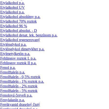
Etylalkohol p.a.
Etylalkohol UV
Etylalkohol p.a.
Etylalkohol absolútny p.a.
Etylalkohol 70% roztok
Etylalkohol 96 %
Etylalkohol absolut. - D
Etylalkohol denat. lek. benzínom p.a.
Etylalkohol regenerovaný
Etylénglykol p.a.
Etylénglykol dimetyléter p.a.
Etylmetylketón p.a.
Fehlingov roztok I. p.a.
Fehlingov roztok II p.a.
Fenol p.a.
Fenolftaleín p.a.
Fenolftaleín - 0,5% roztok
Fenolftaleín - 1% roztok p.a.
Fenolftaleín - 2% roztok
Fenolftaleín - 5% roztok
Fenolová červeň p.a.
Fenylalanín p.a.
Ferrikyanid draselný čistý