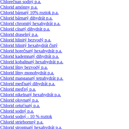
Chlorečnan sodný p.a.
Chlorid amónny p.a.
Chlorid bárnatý 10% roztok p.a.
Chlorid bárnatý dihydrát p.a.
Chlorid chromitý hexahydrát p.a.
Chlorid cínatý dihydrát p.a.
Chlorid draselný p.a.
Chlorid hlinitý bezvodý p.a.
Chlorid hlinitý hexahydrát čistý
Chlorid horečnatý hexahydrát p.a.
Chlorid kademnatý dihydrát p.a.
Chlorid kobaltnatý hexahydrát p.a.
Chlorid lítny bezvodý p.a.
Chlorid lítny monohydrát p.a.
Chlorid manganatý tetrahydrát p.a.
Chlorid meďnatý dihydrát p.a.
Chlorid meďný p.a.
Chlorid nikelnatý hexahydrát p.a.
Chlorid olovnatý p.a.
Chlorid ortuťnatý p.a.
Chlorid sodný p.a.
Chlorid sodný - 10 % roztok
Chlorid striebornný p.a.
Chlorid strontnatý hexahydrát p.a.