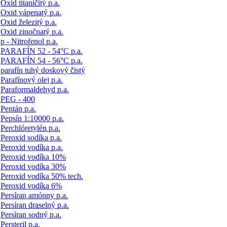
Oxid titaničitý p.a.
Oxid vápenatý p.a.
Oxid železitý p.a.
Oxid zinočnatý p.a.
p - Nitrofenol p.a.
PARAFÍN 52 - 54°C p.a.
PARAFÍN 54 - 56°C p.a.
parafín tuhý doskový čistý
Parafínový olej p.a.
Paraformaldehyd p.a.
PEG - 400
Pentán p.a.
Pepsín 1:10000 p.a.
Perchlóretylén p.a.
Peroxid sodíka p.a.
Peroxid vodíka p.a.
Peroxid vodíka 10%
Peroxid vodíka 30%
Peroxid vodíka 50% tech.
Peroxid vodíka 6%
Persíran amónny p.a.
Persíran draselný p.a.
Persíran sodný p.a.
Persteril p.a.