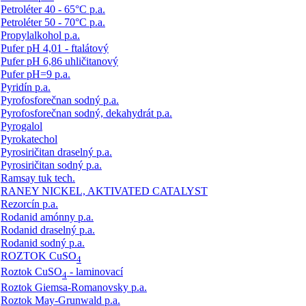
Petroléter 40 - 65°C p.a.
Petroléter 50 - 70°C p.a.
Propylalkohol p.a.
Pufer pH 4,01 - ftalátový
Pufer pH 6,86 uhličitanový
Pufer pH=9 p.a.
Pyridín p.a.
Pyrofosforečnan sodný p.a.
Pyrofosforečnan sodný, dekahydrát p.a.
Pyrogalol
Pyrokatechol
Pyrosiričitan draselný p.a.
Pyrosiričitan sodný p.a.
Ramsay tuk tech.
RANEY NICKEL, AKTIVATED CATALYST
Rezorcín p.a.
Rodanid amónny p.a.
Rodanid draselný p.a.
Rodanid sodný p.a.
ROZTOK CuSO
4
Roztok CuSO
- laminovací
4
Roztok Giemsa-Romanovsky p.a.
Roztok May-Grunwald p.a.