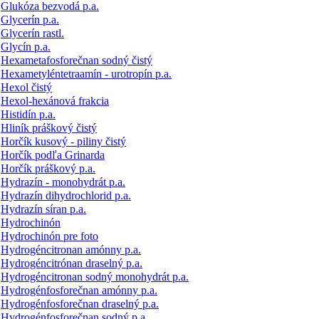
Glukóza bezvodá p.a.
Glycerín p.a.
Glycerín rastl.
Glycín p.a.
Hexametafosforečnan sodný čistý
Hexametyléntetraamín - urotropín p.a.
Hexol čistý
Hexol-hexánová frakcia
Histidín p.a.
Hliník práškový čistý
Horčík kusový - piliny čistý
Horčík podľa Grinarda
Horčík práškový p.a.
Hydrazín - monohydrát p.a.
Hydrazín dihydrochlorid p.a.
Hydrazín síran p.a.
Hydrochinón
Hydrochinón pre foto
Hydrogéncitronan amónny p.a.
Hydrogéncitrónan draselný p.a.
Hydrogéncitronan sodný monohydrát p.a.
Hydrogénfosforečnan amónny p.a.
Hydrogénfosforečnan draselný p.a.
Hydrogénfosforečnan sodný p.a.