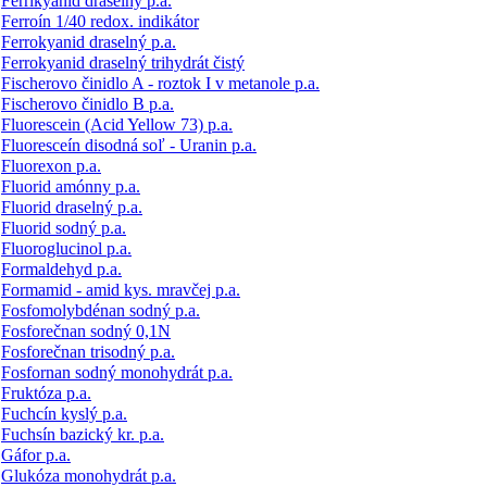
Ferrikyanid draselný p.a.
Ferroín 1/40 redox. indikátor
Ferrokyanid draselný p.a.
Ferrokyanid draselný trihydrát čistý
Fischerovo činidlo A - roztok I v metanole p.a.
Fischerovo činidlo B p.a.
Fluorescein (Acid Yellow 73) p.a.
Fluoresceín disodná soľ - Uranin p.a.
Fluorexon p.a.
Fluorid amónny p.a.
Fluorid draselný p.a.
Fluorid sodný p.a.
Fluoroglucinol p.a.
Formaldehyd p.a.
Formamid - amid kys. mravčej p.a.
Fosfomolybdénan sodný p.a.
Fosforečnan sodný 0,1N
Fosforečnan trisodný p.a.
Fosfornan sodný monohydrát p.a.
Fruktóza p.a.
Fuchcín kyslý p.a.
Fuchsín bazický kr. p.a.
Gáfor p.a.
Glukóza monohydrát p.a.