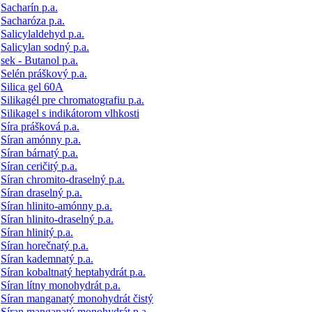
Sacharín p.a.
Sacharóza p.a.
Salicylaldehyd p.a.
Salicylan sodný p.a.
sek - Butanol p.a.
Selén práškový p.a.
Silica gel 60A
Silikagél pre chromatografiu p.a.
Silikagel s indikátorom vlhkosti
Síra prášková p.a.
Síran amónny p.a.
Síran bárnatý p.a.
Síran ceričitý p.a.
Síran chromito-draselný p.a.
Síran draselný p.a.
Síran hlinito-amónny p.a.
Síran hlinito-draselný p.a.
Síran hlinitý p.a.
Síran horečnatý p.a.
Síran kademnatý p.a.
Síran kobaltnatý heptahydrát p.a.
Síran lítny monohydrát p.a.
Síran manganatý monohydrát čistý
Síran manganatý monohydrát p.a.