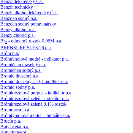
Benzín lekárenský Čsl.
Benzín technický
Benzínalkohol lekárenský Čsl.
Benzoan sodný p.a.
Benzoan sodný potravinársky
Benzylalkohol p.a.
Benzylchlorid p.a.
Br
- odmerný roztok 0,05M p.a.
2
BRENSURF SLES 26 p.a.
Bróm p.a.
Brómfenolová modrá - indikátor p.a.
Bromičnan draselný p.a.
Bromičnan sodný p.a.
Bromid draselný p.a.
Bromid draselný c=0,1 mol/liter p.a.
Bromid sodný p.a.
Brómkrezolová purpur. - indikátor p.a.
Brómkrezolová zeleň - indikátor p.a.
Brómkrezolová zelená 0,1% roztok
Bromoform p.a.
Brómtymolová modrá - indikátor p.a.
Brucín p.a.
Butylacetát p.a.
Butyldiglykol