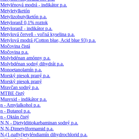
Metylénová modrá - indikátor p.a.
Metyletylketón
Metylizobutylketón p.a.
Metyloranž 0,1% roztok
Metyloranž - indikátor p.a.
Metylová červeň - voľná kyselina p.a.
Metylová modrá (Cotton blue, Acid blue 93) p.a.
Močovina čistá
Močovina p.a.
Molybdénan amónny p.a.
Molybdénan sodný dihydrát p.a.
Monoetanolamín p.a.
Morský piesok praný p.a.
Morský piesok praný
Mravčan sodný p.a.
MTBE čistý
Murexid - indikátor p.a.
n - Amylalkohol p.a.
n - Butanol p.a.
n - Oktán čistý
N,N - Dietylditiokarbaminan sodný p.a.
N,N-Dimetylformamid p.a.
N-(1-naftyl)etyléndiamín dihydrochlorid p.a.