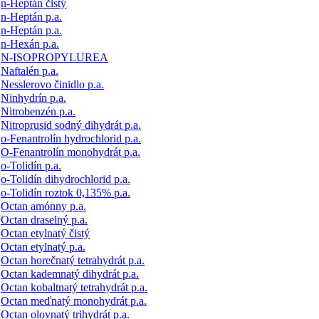
n-Heptán čistý
n-Heptán p.a.
n-Heptán p.a.
n-Hexán p.a.
N-ISOPROPYLUREA
Naftalén p.a.
Nesslerovo činidlo p.a.
Ninhydrín p.a.
Nitrobenzén p.a.
Nitroprusid sodný dihydrát p.a.
o-Fenantrolín hydrochlorid p.a.
O-Fenantrolín monohydrát p.a.
o-Tolidín p.a.
o-Tolidín dihydrochlorid p.a.
o-Tolidín roztok 0,135% p.a.
Octan amónny p.a.
Octan draselný p.a.
Octan etylnatý čistý
Octan etylnatý p.a.
Octan horečnatý tetrahydrát p.a.
Octan kademnatý dihydrát p.a.
Octan kobaltnatý tetrahydrát p.a.
Octan meďnatý monohydrát p.a.
Octan olovnatý trihydrát p.a.