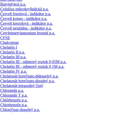
Butylglykol p.a.
Celulóza mikrokryštalická p.a.
Červeň fenolová - indikátor p.a.
Červeň kongo - indikátor p.a.
Červeň krezolová - indikátor p.a.
Červeň neutrálna - indikátor p.a.
Cetyltrimetylamonium bromid p.a.
CFSE
Chalcogran
Chelatón I
Chelatón II p.a.
Chelatón III p.a.
Chelatón III - odmerný roztok 0,05M p.a.
Chelatón III - odmerný roztok 0,1M p.a.
Chelatón IV p.a.
Chelatonát horečnato-didraselný p.a.
Chelatonát horečnato-disodný p.a.
Chelatonát tetrasodný čistý
Chloramín p.a.
Chloramín T p.a.
Chlórbenzén p.a.
Chlorbenzén p.a.
Chlorečnan draselný p.a.