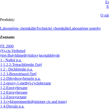
En
S
O ná
Produkty:
Laboratórne chemikálie
Technické chemikálie
Laboratórne potreby
Zoznam:
FE 2600
(S)-cis-Verbenol
(tert-Butyldimethylsiloxy)acetaldehyde
1 - Naftol p.a.
1,1,2,2-Tetrachlóretán čistý
1,2 - Dichlóretán p.a.
1,2,3-Benzotriazol čistý
1,2-Dihydroxybenzén p.a.
1,2-epoxy-1-methyl-cyclohexane
1,2-Epoxyhexane
1,2-Epoxyhexane
1,2-Epoxyoctane
1,3-cyklopentanediol(mixture cis and trans)
1,4-Dioxán p.a.