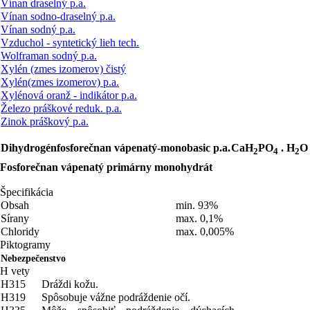
Vínan draselný p.a.
Vínan sodno-draselný p.a.
Vínan sodný p.a.
Vzduchol - syntetický lieh tech.
Wolframan sodný p.a.
Xylén (zmes izomerov) čistý
Xylén(zmes izomerov) p.a.
Xylénová oranž - indikátor p.a.
Železo práškové reduk. p.a.
Zinok práškový p.a.
Dihydrogénfosforečnan vápenatý-monobasic p.a.
CaH
PO
. H
O
2
4
2
Fosforečnan vápenatý primárny monohydrát
Špecifikácia
Obsah
min. 93%
Sírany
max. 0,1%
Chloridy
max. 0,005%
Piktogramy
Nebezpečenstvo
H vety
H315
Dráždi kožu.
H319
Spôsobuje vážne podráždenie očí.