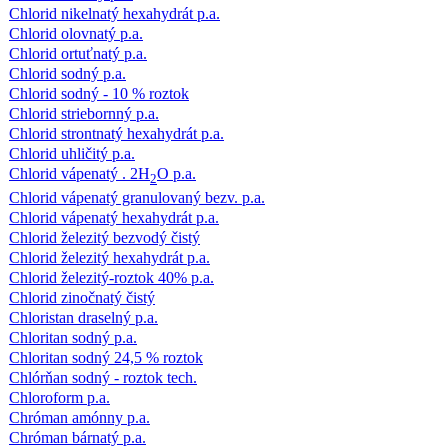
Chlorid nikelnatý hexahydrát p.a.
Chlorid olovnatý p.a.
Chlorid ortuťnatý p.a.
Chlorid sodný p.a.
Chlorid sodný - 10 % roztok
Chlorid striebornný p.a.
Chlorid strontnatý hexahydrát p.a.
Chlorid uhličitý p.a.
Chlorid vápenatý . 2H
O p.a.
2
Chlorid vápenatý granulovaný bezv. p.a.
Chlorid vápenatý hexahydrát p.a.
Chlorid železitý bezvodý čistý
Chlorid železitý hexahydrát p.a.
Chlorid železitý-roztok 40% p.a.
Chlorid zinočnatý čistý
Chloristan draselný p.a.
Chloritan sodný p.a.
Chloritan sodný 24,5 % roztok
Chlórňan sodný - roztok tech.
Chloroform p.a.
Chróman amónny p.a.
Chróman bárnatý p.a.