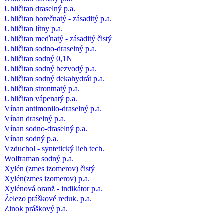
Uhličitan draselný p.a.
Uhličitan horečnatý - zásaditý p.a.
Uhličitan lítny p.a.
Uhličitan meďnatý - zásaditý čistý
Uhličitan sodno-draselný p.a.
Uhličitan sodný 0,1N
Uhličitan sodný bezvodý p.a.
Uhličitan sodný dekahydrát p.a.
Uhličitan strontnatý p.a.
Uhličitan vápenatý p.a.
Vínan antimonilo-draselný p.a.
Vínan draselný p.a.
Vínan sodno-draselný p.a.
Vínan sodný p.a.
Vzduchol - syntetický lieh tech.
Wolframan sodný p.a.
Xylén (zmes izomerov) čistý
Xylén(zmes izomerov) p.a.
Xylénová oranž - indikátor p.a.
Železo práškové reduk. p.a.
Zinok práškový p.a.