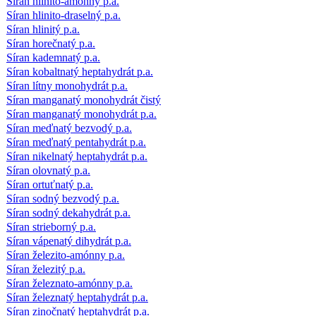
Síran hlinito-amónny p.a.
Síran hlinito-draselný p.a.
Síran hlinitý p.a.
Síran horečnatý p.a.
Síran kademnatý p.a.
Síran kobaltnatý heptahydrát p.a.
Síran lítny monohydrát p.a.
Síran manganatý monohydrát čistý
Síran manganatý monohydrát p.a.
Síran meďnatý bezvodý p.a.
Síran meďnatý pentahydrát p.a.
Síran nikelnatý heptahydrát p.a.
Síran olovnatý p.a.
Síran ortuťnatý p.a.
Síran sodný bezvodý p.a.
Síran sodný dekahydrát p.a.
Síran strieborný p.a.
Síran vápenatý dihydrát p.a.
Síran železito-amónny p.a.
Síran železitý p.a.
Síran železnato-amónny p.a.
Síran železnatý heptahydrát p.a.
Síran zinočnatý heptahydrát p.a.