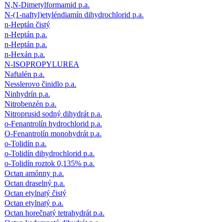
N,N-Dimetylformamid p.a.
N-(1-naftyl)etyléndiamín dihydrochlorid p.a.
n-Heptán čistý
n-Heptán p.a.
n-Heptán p.a.
n-Hexán p.a.
N-ISOPROPYLUREA
Naftalén p.a.
Nesslerovo činidlo p.a.
Ninhydrín p.a.
Nitrobenzén p.a.
Nitroprusid sodný dihydrát p.a.
o-Fenantrolín hydrochlorid p.a.
O-Fenantrolín monohydrát p.a.
o-Tolidín p.a.
o-Tolidín dihydrochlorid p.a.
o-Tolidín roztok 0,135% p.a.
Octan amónny p.a.
Octan draselný p.a.
Octan etylnatý čistý
Octan etylnatý p.a.
Octan horečnatý tetrahydrát p.a.