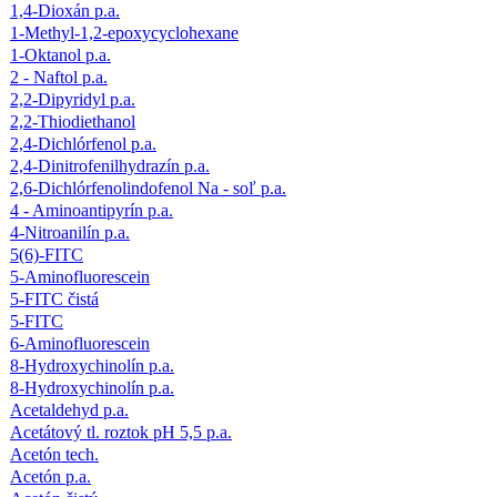
1,4-Dioxán p.a.
1-Methyl-1,2-epoxycyclohexane
1-Oktanol p.a.
2 - Naftol p.a.
2,2-Dipyridyl p.a.
2,2-Thiodiethanol
2,4-Dichlórfenol p.a.
2,4-Dinitrofenilhydrazín p.a.
2,6-Dichlórfenolindofenol Na - soľ p.a.
4 - Aminoantipyrín p.a.
4-Nitroanilín p.a.
5(6)-FITC
5-Aminofluorescein
5-FITC čistá
5-FITC
6-Aminofluorescein
8-Hydroxychinolín p.a.
8-Hydroxychinolín p.a.
Acetaldehyd p.a.
Acetátový tl. roztok pH 5,5 p.a.
Acetón tech.
Acetón p.a.