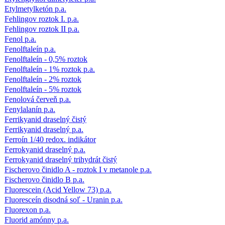
Etylmetylketón p.a.
Fehlingov roztok I. p.a.
Fehlingov roztok II p.a.
Fenol p.a.
Fenolftaleín p.a.
Fenolftaleín - 0,5% roztok
Fenolftaleín - 1% roztok p.a.
Fenolftaleín - 2% roztok
Fenolftaleín - 5% roztok
Fenolová červeň p.a.
Fenylalanín p.a.
Ferrikyanid draselný čistý
Ferrikyanid draselný p.a.
Ferroín 1/40 redox. indikátor
Ferrokyanid draselný p.a.
Ferrokyanid draselný trihydrát čistý
Fischerovo činidlo A - roztok I v metanole p.a.
Fischerovo činidlo B p.a.
Fluorescein (Acid Yellow 73) p.a.
Fluoresceín disodná soľ - Uranin p.a.
Fluorexon p.a.
Fluorid amónny p.a.