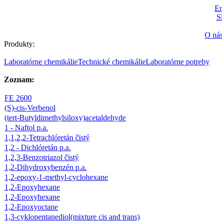
En
S
O ná
Produkty:
Laboratórne chemikálie
Technické chemikálie
Laboratórne potreby
Zoznam:
FE 2600
(S)-cis-Verbenol
(tert-Butyldimethylsiloxy)acetaldehyde
1 - Naftol p.a.
1,1,2,2-Tetrachlóretán čistý
1,2 - Dichlóretán p.a.
1,2,3-Benzotriazol čistý
1,2-Dihydroxybenzén p.a.
1,2-epoxy-1-methyl-cyclohexane
1,2-Epoxyhexane
1,2-Epoxyhexane
1,2-Epoxyoctane
1,3-cyklopentanediol(mixture cis and trans)