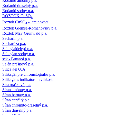
Rodanid amónny p.a.
Rodanid draselný p.a.
Rodanid sodný p.a.
ROZTOK CuSO
4
Roztok CuSO
- laminovací
4
Roztok Giemsa-Romanovsky p.a.
Roztok May-Grunwald p.a.
Sacharín p.a.
Sacharóza p.a.
Salicylaldehyd p.a.
Salicylan sodný p.a.
sek - Butanol p.a.
Selén práškový p.a.
Silica gel 60A
Silikagél pre chromatografiu p.a.
Silikagel s indikátorom vlhkosti
Síra prášková p.a.
Síran amónny p.a.
Síran bárnatý p.a.
Síran ceričitý p.a.
Síran chromito-draselný p.a.
Síran draselný p.a.