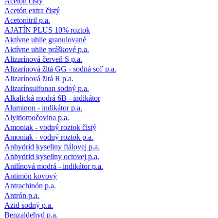
Acetón čistý
Acetón extra čistý
Acetonitril p.a.
AJATÍN PLUS 10% roztok
Aktívne uhlie granulované
Aktívne uhlie práškové p.a.
Alizarínová červeň S p.a.
Alizarínová žltá GG - sodná soľ p.a.
Alizarínová žltá R p.a.
Alizarínsulfonan sodný p.a.
Alkalická modrá 6B - indikátor
Aluminon - indikátor p.a.
Alyltiomočovina p.a.
Amoniak - vodný roztok čistý
Amoniak - vodný roztok p.a.
Anhydrid kyseliny ftálovej p.a.
Anhydrid kyseliny octovej p.a.
Anilínová modrá - indikátor p.a.
Antimón kovový
Antrachinón p.a.
Antrón p.a.
Azid sodný p.a.
Benzaldehyd p.a.