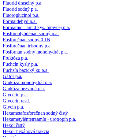
Fluorid draselný p.a.
Fluorid sodný p.a.
Fluoroglucinol p.a.
Formaldehyd p.a.
Formamid - amid kys. mravčej p.a.
Fosfomolybdénan sodný p.a.
Fosforečnan sodný 0,1N
Fosforečnan trisodný p.a.
Fosfornan sodný monohydrát p.a.
Fruktóza p.a.
Fuchcín kyslý p.a.
Fuchsín bazický kr. p.a.
Gáfor p.a.
Glukóza monohydrát p.a.
Glukóza bezvodá p.a.
Glycerín p.a.
Glycerín rastl.
Glycín p.a.
Hexametafosforečnan sodný čistý
Hexametyléntetraamín - urotropín p.a.
Hexol čistý
Hexol-hexánová frakcia