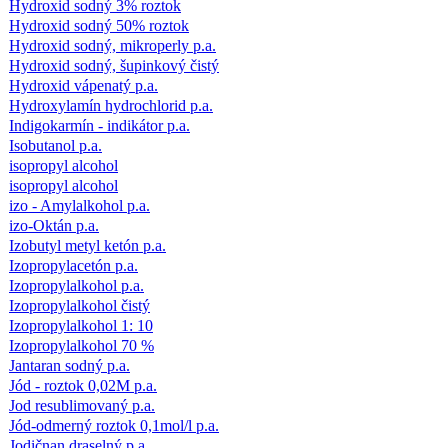
Hydroxid sodný 3% roztok
Hydroxid sodný 50% roztok
Hydroxid sodný, mikroperly p.a.
Hydroxid sodný, šupinkový čistý
Hydroxid vápenatý p.a.
Hydroxylamín hydrochlorid p.a.
Indigokarmín - indikátor p.a.
Isobutanol p.a.
isopropyl alcohol
isopropyl alcohol
izo - Amylalkohol p.a.
izo-Oktán p.a.
Izobutyl metyl ketón p.a.
Izopropylacetón p.a.
Izopropylalkohol p.a.
Izopropylalkohol čistý
Izopropylalkohol 1: 10
Izopropylalkohol 70 %
Jantaran sodný p.a.
Jód - roztok 0,02M p.a.
Jod resublimovaný p.a.
Jód-odmerný roztok 0,1mol/l p.a.
Jodičnan draselný p.a.