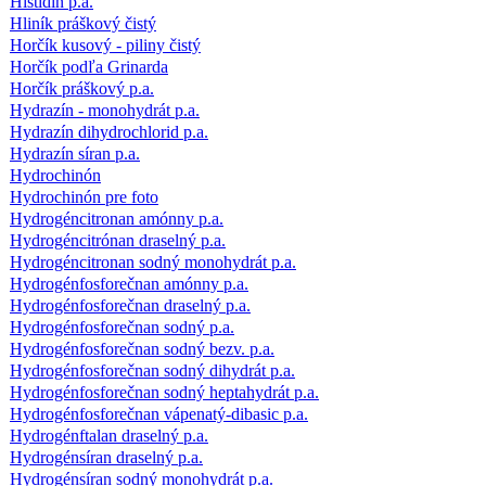
Histidín p.a.
Hliník práškový čistý
Horčík kusový - piliny čistý
Horčík podľa Grinarda
Horčík práškový p.a.
Hydrazín - monohydrát p.a.
Hydrazín dihydrochlorid p.a.
Hydrazín síran p.a.
Hydrochinón
Hydrochinón pre foto
Hydrogéncitronan amónny p.a.
Hydrogéncitrónan draselný p.a.
Hydrogéncitronan sodný monohydrát p.a.
Hydrogénfosforečnan amónny p.a.
Hydrogénfosforečnan draselný p.a.
Hydrogénfosforečnan sodný p.a.
Hydrogénfosforečnan sodný bezv. p.a.
Hydrogénfosforečnan sodný dihydrát p.a.
Hydrogénfosforečnan sodný heptahydrát p.a.
Hydrogénfosforečnan vápenatý-dibasic p.a.
Hydrogénftalan draselný p.a.
Hydrogénsíran draselný p.a.
Hydrogénsíran sodný monohydrát p.a.