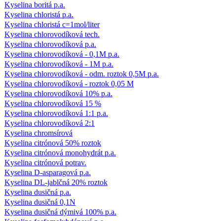
Kyselina boritá p.a.
Kyselina chloristá p.a.
Kyselina chloristá c=1mol/liter
Kyselina chlorovodíková tech.
Kyselina chlorovodíková p.a.
Kyselina chlorovodíková - 0,1M p.a.
Kyselina chlorovodíková - 1M p.a.
Kyselina chlorovodíková - odm. roztok 0,5M p.a.
Kyselina chlorovodíková - roztok 0,05 M
Kyselina chlorovodíková 10% p.a.
Kyselina chlorovodíková 15 %
Kyselina chlorovodíková 1:1 p.a.
Kyselina chlorovodíková 2:1
Kyselina chromsírová
Kyselina citrónová 50% roztok
Kyselina citrónová monohydrát p.a.
Kyselina citrónová potrav.
Kyselina D-asparagová p.a.
Kyselina DL-jablčná 20% roztok
Kyselina dusičná p.a.
Kyselina dusičná 0,1N
Kyselina dusičná dýmivá 100% p.a.