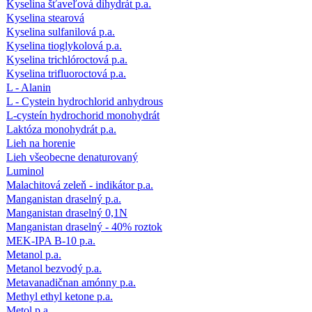
Kyselina šťaveľová dihydrát p.a.
Kyselina stearová
Kyselina sulfanilová p.a.
Kyselina tioglykolová p.a.
Kyselina trichlóroctová p.a.
Kyselina trifluoroctová p.a.
L - Alanin
L - Cystein hydrochlorid anhydrous
L-cysteín hydrochorid monohydrát
Laktóza monohydrát p.a.
Lieh na horenie
Lieh všeobecne denaturovaný
Luminol
Malachitová zeleň - indikátor p.a.
Manganistan draselný p.a.
Manganistan draselný 0,1N
Manganistan draselný - 40% roztok
MEK-IPA B-10 p.a.
Metanol p.a.
Metanol bezvodý p.a.
Metavanadičnan amónny p.a.
Methyl ethyl ketone p.a.
Metol p.a.