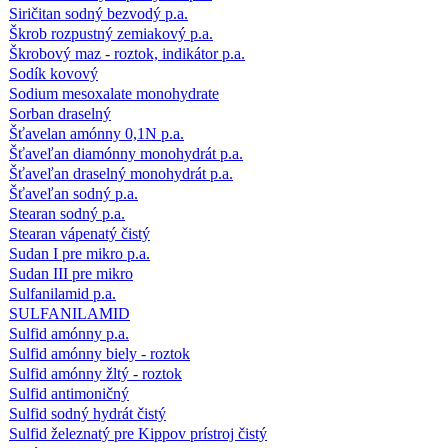
Siričitan sodný bezvodý p.a.
Škrob rozpustný zemiakový p.a.
Škrobový maz - roztok, indikátor p.a.
Sodík kovový
Sodium mesoxalate monohydrate
Sorban draselný
Šťavelan amónny 0,1N p.a.
Šťaveľan diamónny monohydrát p.a.
Šťaveľan draselný monohydrát p.a.
Šťaveľan sodný p.a.
Stearan sodný p.a.
Stearan vápenatý čistý
Sudan I pre mikro p.a.
Sudan III pre mikro
Sulfanilamid p.a.
SULFANILAMID
Sulfid amónny p.a.
Sulfid amónny biely - roztok
Sulfid amónny žltý - roztok
Sulfid antimoničný
Sulfid sodný hydrát čistý
Sulfid železnatý pre Kippov prístroj čistý