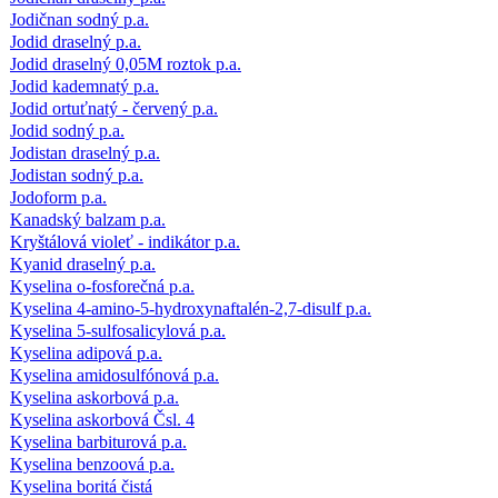
Jodičnan sodný p.a.
Jodid draselný p.a.
Jodid draselný 0,05M roztok p.a.
Jodid kademnatý p.a.
Jodid ortuťnatý - červený p.a.
Jodid sodný p.a.
Jodistan draselný p.a.
Jodistan sodný p.a.
Jodoform p.a.
Kanadský balzam p.a.
Kryštálová violeť - indikátor p.a.
Kyanid draselný p.a.
Kyselina o-fosforečná p.a.
Kyselina 4-amino-5-hydroxynaftalén-2,7-disulf p.a.
Kyselina 5-sulfosalicylová p.a.
Kyselina adipová p.a.
Kyselina amidosulfónová p.a.
Kyselina askorbová p.a.
Kyselina askorbová Čsl. 4
Kyselina barbiturová p.a.
Kyselina benzoová p.a.
Kyselina boritá čistá