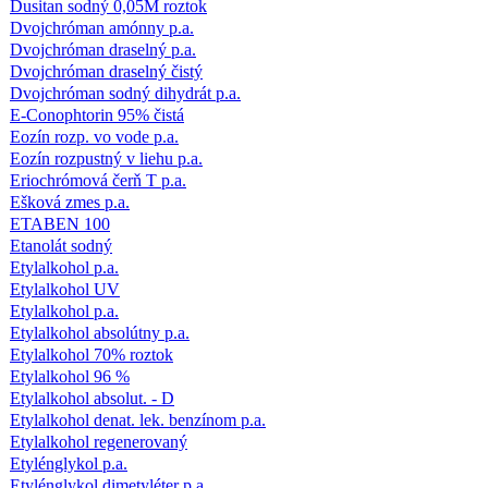
Dusitan sodný 0,05M roztok
Dvojchróman amónny p.a.
Dvojchróman draselný p.a.
Dvojchróman draselný čistý
Dvojchróman sodný dihydrát p.a.
E-Conophtorin 95% čistá
Eozín rozp. vo vode p.a.
Eozín rozpustný v liehu p.a.
Eriochrómová čerň T p.a.
Ešková zmes p.a.
ETABEN 100
Etanolát sodný
Etylalkohol p.a.
Etylalkohol UV
Etylalkohol p.a.
Etylalkohol absolútny p.a.
Etylalkohol 70% roztok
Etylalkohol 96 %
Etylalkohol absolut. - D
Etylalkohol denat. lek. benzínom p.a.
Etylalkohol regenerovaný
Etylénglykol p.a.
Etylénglykol dimetyléter p.a.