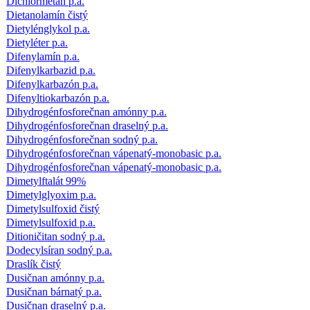
Dichlórmetán p.a.
Dietanolamín čistý
Dietylénglykol p.a.
Dietyléter p.a.
Difenylamín p.a.
Difenylkarbazid p.a.
Difenylkarbazón p.a.
Difenyltiokarbazón p.a.
Dihydrogénfosforečnan amónny p.a.
Dihydrogénfosforečnan draselný p.a.
Dihydrogénfosforečnan sodný p.a.
Dihydrogénfosforečnan vápenatý-monobasic p.a.
Dihydrogénfosforečnan vápenatý-monobasic p.a.
Dimetylftalát 99%
Dimetylglyoxim p.a.
Dimetylsulfoxid čistý
Dimetylsulfoxid p.a.
Ditioničitan sodný p.a.
Dodecylsíran sodný p.a.
Draslík čistý
Dusičnan amónny p.a.
Dusičnan bárnatý p.a.
Dusičnan draselný p.a.