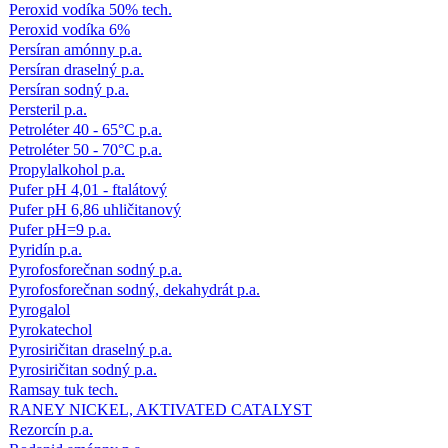
Peroxid vodíka 50% tech.
Peroxid vodíka 6%
Persíran amónny p.a.
Persíran draselný p.a.
Persíran sodný p.a.
Persteril p.a.
Petroléter 40 - 65°C p.a.
Petroléter 50 - 70°C p.a.
Propylalkohol p.a.
Pufer pH 4,01 - ftalátový
Pufer pH 6,86 uhličitanový
Pufer pH=9 p.a.
Pyridín p.a.
Pyrofosforečnan sodný p.a.
Pyrofosforečnan sodný, dekahydrát p.a.
Pyrogalol
Pyrokatechol
Pyrosiričitan draselný p.a.
Pyrosiričitan sodný p.a.
Ramsay tuk tech.
RANEY NICKEL, AKTIVATED CATALYST
Rezorcín p.a.