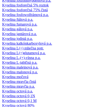
Kyselina fosfomolybdénová p.a.
Kyselina fosforečná 5% roztok
Kyselina fosforečná 75% čistá
Kyselina fosfowolfrámová p.a.
Kyselina ftálová p.a.
Kyselina fumarová p.a.
Kyselina gálová p.a.
Kyselina jantárová p.a.
Kyselina jodistá p.a.
Kyselina kalkónkarboxylová p.a.
Kyselina L(+) mliečna potr.
Kyselina L(+)glutamová p.a.
Kyselina L-(+)-vínna p.a.
Kyselina L-jablčná p.a.
Kyselina maleinová p.a.
Kyselina malonová p.a.
Kyselina močová
Kyselina mravčia čistá
Kyselina mravčia p.a.
Kyselina octová p.a.
Kyselina octová 0,1N
Kyselina octová 0,1 M
Kyselina octová 80%