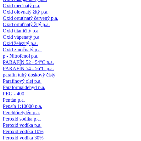
Oxid meďnatý p.a.
Oxid olovnatý žltý p.a.
Oxid ortuťnatý červený p.a.
Oxid ortuťnatý žltý p.a.
Oxid titaničitý p.a.
Oxid vápenatý p.a.
Oxid železitý p.a.
Oxid zinočnatý p.a.
p - Nitrofenol p.a.
PARAFÍN 52 - 54°C p.a.
PARAFÍN 54 - 56°C p.a.
parafín tuhý doskový čistý
Parafínový olej p.a.
Paraformaldehyd p.a.
PEG - 400
Pentán p.a.
Pepsín 1:10000 p.a.
Perchlóretylén p.a.
Peroxid sodíka p.a.
Peroxid vodíka p.a.
Peroxid vodíka 10%
Peroxid vodíka 30%