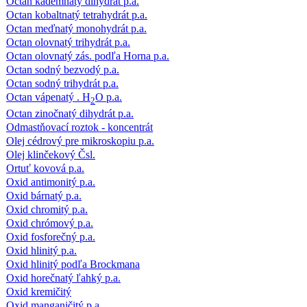
Octan kademnatý dihydrát p.a.
Octan kobaltnatý tetrahydrát p.a.
Octan meďnatý monohydrát p.a.
Octan olovnatý trihydrát p.a.
Octan olovnatý zás. podľa Horna p.a.
Octan sodný bezvodý p.a.
Octan sodný trihydrát p.a.
Octan vápenatý . H
O p.a.
2
Octan zinočnatý dihydrát p.a.
Odmastňovací roztok - koncentrát
Olej cédrový pre mikroskopiu p.a.
Olej klinčekový Čsl.
Ortuť kovová p.a.
Oxid antimonitý p.a.
Oxid bárnatý p.a.
Oxid chromitý p.a.
Oxid chrómový p.a.
Oxid fosforečný p.a.
Oxid hlinitý p.a.
Oxid hlinitý podľa Brockmana
Oxid horečnatý ľahký p.a.
Oxid kremičitý
Oxid manganičitý p.a.