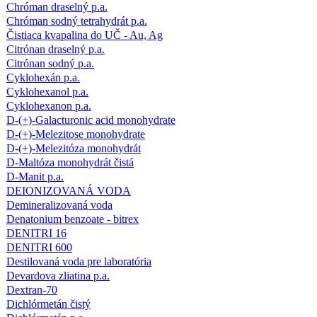
Chróman draselný p.a.
Chróman sodný tetrahydrát p.a.
Čistiaca kvapalina do UČ - Au, Ag
Citrónan draselný p.a.
Citrónan sodný p.a.
Cyklohexán p.a.
Cyklohexanol p.a.
Cyklohexanon p.a.
D-(+)-Galacturonic acid monohydrate
D-(+)-Melezitose monohydrate
D-(+)-Melezitóza monohydrát
D-Maltóza monohydrát čistá
D-Manit p.a.
DEIONIZOVANÁ VODA
Demineralizovaná voda
Denatonium benzoate - bitrex
DENITRI 16
DENITRI 600
Destilovaná voda pre laboratória
Devardova zliatina p.a.
Dextran-70
Dichlórmetán čistý