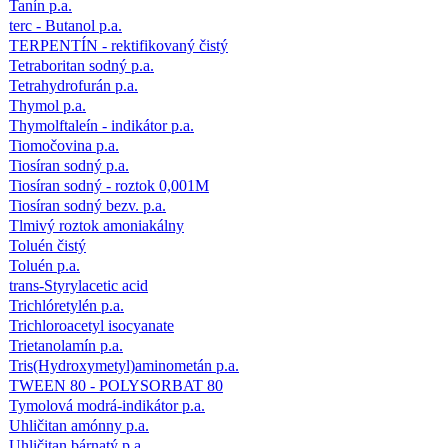
Tanín p.a.
terc - Butanol p.a.
TERPENTÍN - rektifikovaný čistý
Tetraboritan sodný p.a.
Tetrahydrofurán p.a.
Thymol p.a.
Thymolftaleín - indikátor p.a.
Tiomočovina p.a.
Tiosíran sodný p.a.
Tiosíran sodný - roztok 0,001M
Tiosíran sodný bezv. p.a.
Tlmivý roztok amoniakálny
Toluén čistý
Toluén p.a.
trans-Styrylacetic acid
Trichlóretylén p.a.
Trichloroacetyl isocyanate
Trietanolamín p.a.
Tris(Hydroxymetyl)aminometán p.a.
TWEEN 80 - POLYSORBAT 80
Tymolová modrá-indikátor p.a.
Uhličitan amónny p.a.
Uhličitan bárnatý p.a.