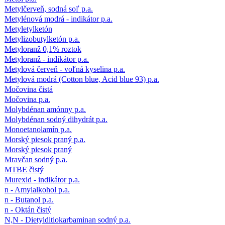
Metylčerveň, sodná soľ p.a.
Metylénová modrá - indikátor p.a.
Metyletylketón
Metylizobutylketón p.a.
Metyloranž 0,1% roztok
Metyloranž - indikátor p.a.
Metylová červeň - voľná kyselina p.a.
Metylová modrá (Cotton blue, Acid blue 93) p.a.
Močovina čistá
Močovina p.a.
Molybdénan amónny p.a.
Molybdénan sodný dihydrát p.a.
Monoetanolamín p.a.
Morský piesok praný p.a.
Morský piesok praný
Mravčan sodný p.a.
MTBE čistý
Murexid - indikátor p.a.
n - Amylalkohol p.a.
n - Butanol p.a.
n - Oktán čistý
N,N - Dietylditiokarbaminan sodný p.a.